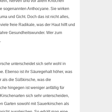
skeln, Nerven und vor allem Knochen
 die sogenannten Anthocyane. Sie wirken
ma und Gicht. Doch das ist nicht alles,
iele freie Radikale, was der Haut hilft und
t wahre Gesundheitswunder. Wer zum
.
sche unterscheidet sich sehr wohl in
he. Ebenso ist ihr Säuregehalt höher, was
r als die Süßkirsche, was die
he hingegen ist weniger anfällig für
 Kirschenarten sich sehr unterscheiden,
den Garten sowohl mit Sauerkirschen als
nsicht ausgleichen. So erhält man eine