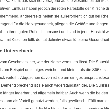
tene Kalzium, das sich hervorragend auf die Gesundheit der Mu
itiven Einfluss haben jedoch die roten Farbstoffe der Kirsche
hemmend, andererseits helfen sie außerordentlich gut bei Rheu
ragend für die Herzgesundheit, pflegen die Gefäße und fangen v
haben ihren guten Ruf nicht umsonst und sind in jeder Hinsich
r mit Kirschen füllt, der tut definitiv etwas für seine Gesundheit
ie Unterschiede
r vom Geschmack her, wie der Name vermuten lässt. Die Sauerkir
t zum Beispiel um einiges weicher und kleiner als die Süßkirsc
ck verleiht. Abgesehen davon ist sie um einiges anspruchslose
Dementsprechend ist sie auch widerstandsfähiger. Die Süßkirsc
ie länger lagerbar und allgemein haltbar. Auch wenn die beiden
es kann als Vorteil genutzt werden, falls gewünscht. Füllt man 
nder profitieren und die Nachteile der anderen in gewisser Hi