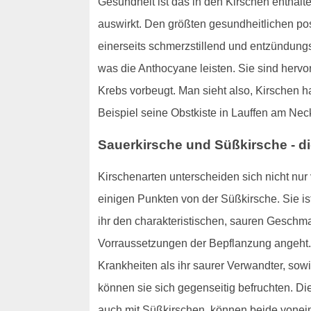
Gesundheit ist das in den Kirschen enthal
auswirkt. Den größten gesundheitlichen pos
einerseits schmerzstillend und entzündungs
was die Anthocyane leisten. Sie sind hervor
Krebs vorbeugt. Man sieht also, Kirschen 
Beispiel seine Obstkiste in Lauffen am Necka
Sauerkirsche und Süßkirsche - d
Kirschenarten unterscheiden sich nicht nu
einigen Punkten von der Süßkirsche. Sie is
ihr den charakteristischen, sauren Geschma
Vorraussetzungen der Bepflanzung angeht. 
Krankheiten als ihr saurer Verwandter, sow
können sie sich gegenseitig befruchten. Di
auch mit Süßkirschen, können beide voneina